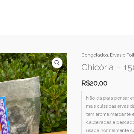
Congelados
,
Ervas e Fo
Chicória – 1
R$
20,00
Não dá para pensar em
mais clássicas ervas 
tem aroma marcante e 
caldeiradas e pescados
usada normalmente co