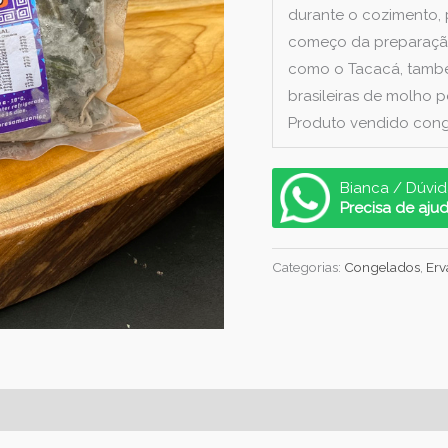
durante o cozimento, 
começo da preparação
como o Tacacá, també
brasileiras de molho 
Produto vendido cong
Bianca / Dúvid
Precisa de aju
Categorias:
Congelados
,
Erv