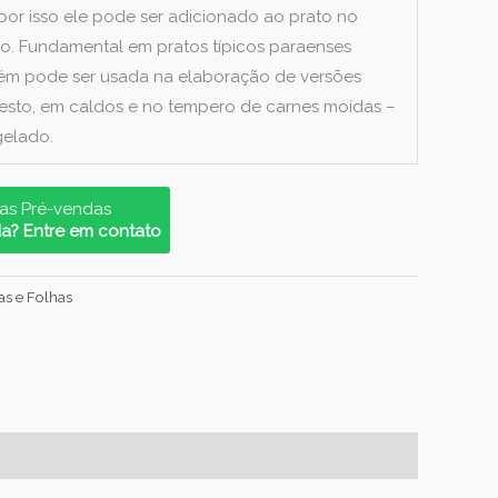
por isso ele pode ser adicionado ao prato no
. Fundamental em pratos típicos paraenses
m pode ser usada na elaboração de versões
pesto, em caldos e no tempero de carnes moídas –
elado.
as Pré-vendas
da? Entre em contato
as e Folhas