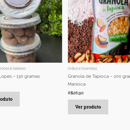
oces e Geleias
Grãos e Granolas
Lopes – 130 gramas
Granola de Tapioca – 200 gr
Manioca
R$
26,90
roduto
Ver produto