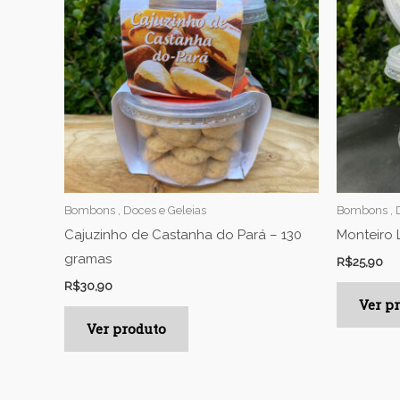
Bombons , Doces e Geleias
Bombons , D
Cajuzinho de Castanha do Pará – 130
Monteiro 
gramas
R$
25,90
R$
30,90
Ver p
Ver produto