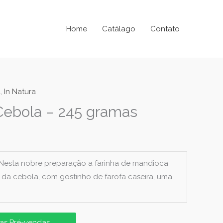
Home
Catálago
Contato
a
,
In Natura
Cebola – 245 gramas
! Nesta nobre preparação a farinha de mandioca
r da cebola, com gostinho de farofa caseira, uma
as Pré-vendas