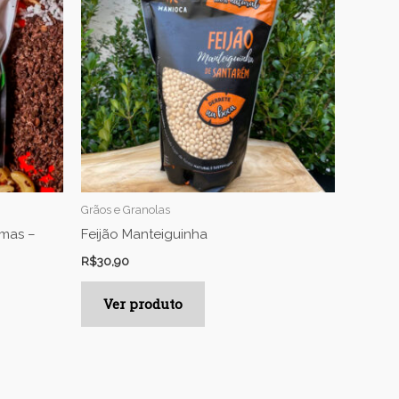
Grãos e Granolas
amas –
Feijão Manteiguinha
R$
30,90
Ver produto